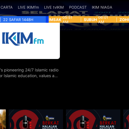
CARTA
LIVE IKIMfm
LIVE tvIKIM
PODCAST
IKIM NIAGA
05:51
06:01
|
22 SAFAR 1448H
IMSAK
|
SUBUH
|
ZOH
AM
AM
's pioneering 24/7 Islamic radio
for Islamic education, values and