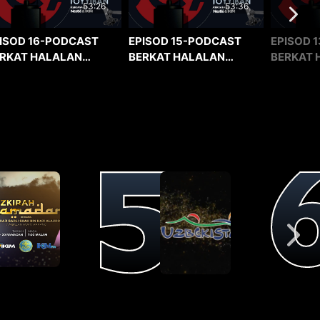
53:36
53:26
EPISOD 15-PODCAST
EPISOD 1
ISOD 16-PODCAST
BERKAT HALALAN
BERKAT 
RKAT HALALAN
TOYYIBAN
TOYYIBA
YYIBAN