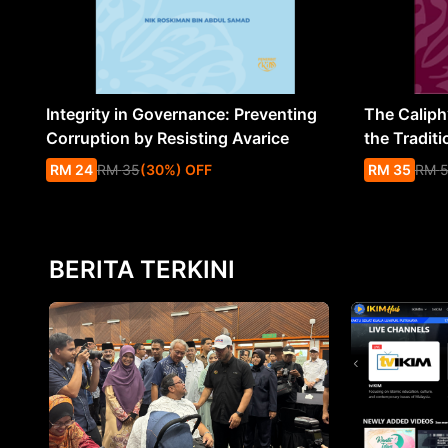
Integrity in Governance: Preventing
The Caliph’
Corruption by Resisting Avarice
the Traditi
RM
24
RM
35
(
30
%
) OFF
RM
35
RM
BERITA TERKINI