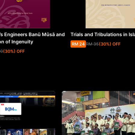
s Engineers Banū Mūsā and
Trials and Tribulations in Is
on of Ingenuity
RM
24
RM
35
(
30
%
) OFF
50
(
30
%
) OFF