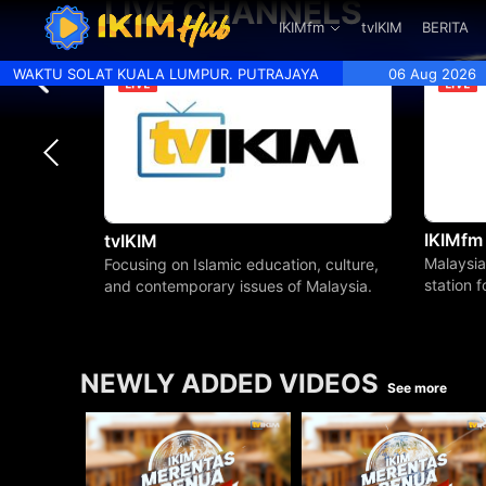
LIVE CHANNELS
.
IKIMfm
tvIKIM
BERITA
WAKTU SOLAT KUALA LUMPUR. PUTRAJAYA
06 Aug 2026
IKIMfm
tvIKIM
Malaysia
Focusing on Islamic education, culture,
station 
and contemporary issues of Malaysia.
beyond.
NEWLY ADDED VIDEOS
See more