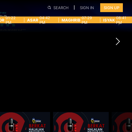
SEARCH
SIGN IN
SIGN UP
01:22
04:42
07:29
08:41
OR
|
ASAR
|
MAGHRIB
|
ISYAK
PM
PM
PM
PM