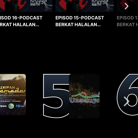
53:36
53:26
EPISOD 15-PODCAST
EPISOD 1
ISOD 16-PODCAST
BERKAT HALALAN
BERKAT 
RKAT HALALAN
TOYYIBAN
TOYYIBA
YYIBAN