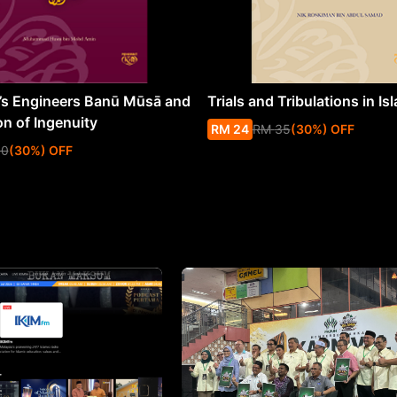
s Engineers Banū Mūsā and
Trials and Tribulations in Is
on of Ingenuity
RM
24
RM
35
(
30
%
) OFF
50
(
30
%
) OFF