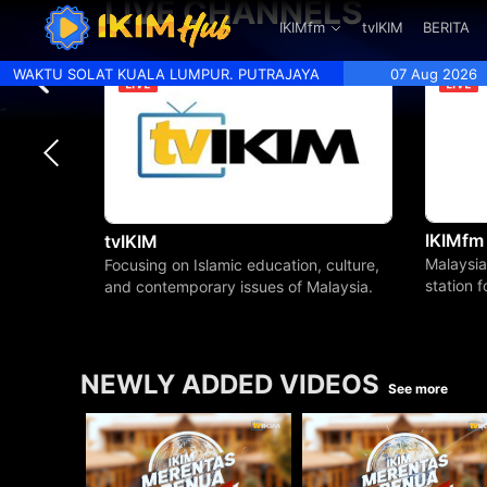
LIVE CHANNELS
.
IKIMfm
tvIKIM
BERITA
WAKTU SOLAT KUALA LUMPUR. PUTRAJAYA
07 Aug 2026
IKIMfm
tvIKIM
Malaysia
Focusing on Islamic education, culture,
station 
and contemporary issues of Malaysia.
beyond.
NEWLY ADDED VIDEOS
See more