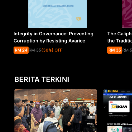
Integrity in Governance: Preventing
The Caliph’
Corruption by Resisting Avarice
the Traditi
RM
24
RM
35
(
30
%
) OFF
RM
35
RM
BERITA TERKINI