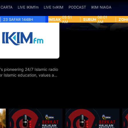
CARTA
LIVE IKIMfm
LIVE tvIKIM
PODCAST
IKIM NIAGA
05:51
06:01
|
23 SAFAR 1448H
IMSAK
|
SUBUH
|
ZOH
AM
AM
's pioneering 24/7 Islamic radio
for Islamic education, values and