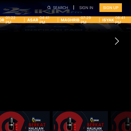
SEARCH
SIGN IN
SIGN UP
01:22
04:41
07:29
08:41
OR
|
ASAR
|
MAGHRIB
|
ISYAK
PM
PM
PM
PM