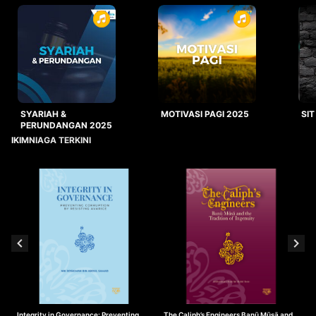
SYARIAH &
MOTIVASI PAGI 2025
SIT
PERUNDANGAN 2025
IKIMNIAGA TERKINI
Integrity in Governance: Preventing
The Caliph’s Engineers Banū Mūsā and
T