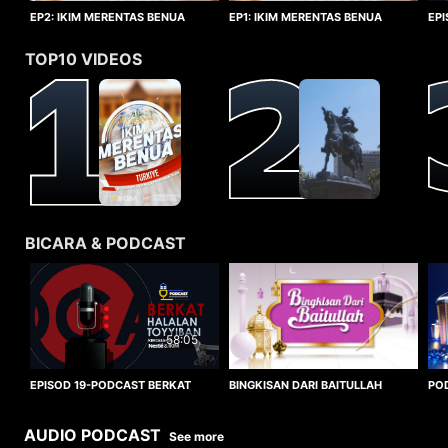
EP1: IKIM MERENTAS BENUA
EP2: IKIM MERENTAS BENUA
EP
TURKIYE
TURKIYE
HA
TOP10 VIDEOS
BICARA & PODCAST
58:05
BINGKISAN DARI BAITULLAH
EPISOD 19-PODCAST BERKAT
PO
HALALAN TOYYIBAN
WO
AUDIO PODCAST
See more