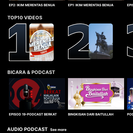
EP1: IKIM MERENTAS BENUA
EP2: IKIM MERENTAS BENUA
EP
TURKIYE
TURKIYE
HA
TOP10 VIDEOS
BICARA & PODCAST
58:05
BINGKISAN DARI BAITULLAH
EPISOD 19-PODCAST BERKAT
PO
HALALAN TOYYIBAN
WO
AUDIO PODCAST
See more