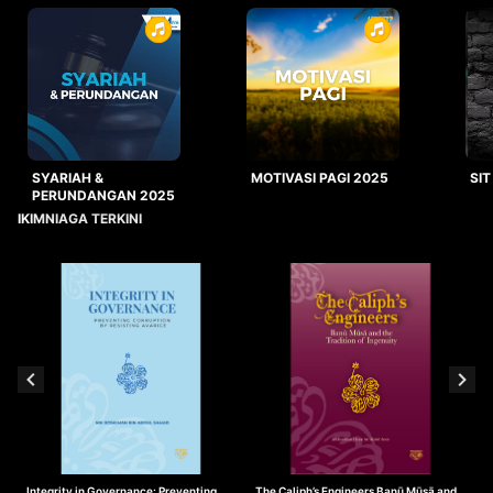
SYARIAH &
MOTIVASI PAGI 2025
SIT
PERUNDANGAN 2025
IKIMNIAGA TERKINI
Integrity in Governance: Preventing
The Caliph’s Engineers Banū Mūsā and
T