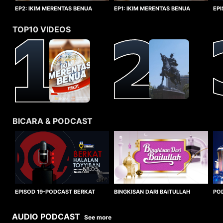
EP1: IKIM MERENTAS BENUA
EP2: IKIM MERENTAS BENUA
EP
TURKIYE
TURKIYE
HA
TOP10 VIDEOS
BICARA & PODCAST
58:05
BINGKISAN DARI BAITULLAH
EPISOD 19-PODCAST BERKAT
PO
HALALAN TOYYIBAN
WO
AUDIO PODCAST
See more