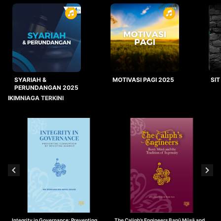
SYARIAH &
MOTIVASI PAGI 2025
SIT
PERUNDANGAN 2025
IKIMNIAGA TERKINI
Integrity in Governance: Preventing
The Caliph’s Engineers Banū Mūsā and
T