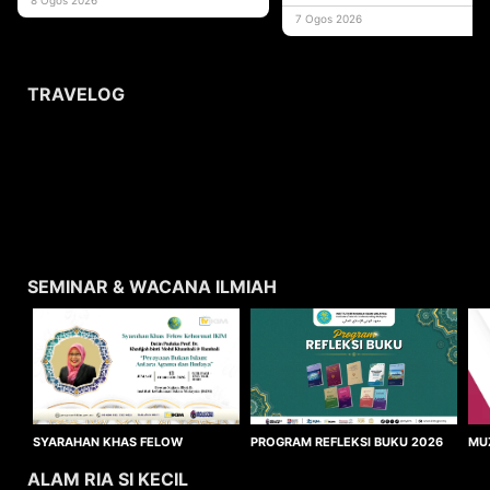
usaha
7 Ogos 2026
TRAVELOG
SEMINAR & WACANA ILMIAH
SYARAHAN KHAS FELOW
MU
PROGRAM REFLEKSI BUKU 2026
KEHORMAT IKIM 2026
WA
ALAM RIA SI KECIL