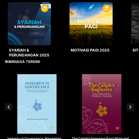
SYARIAH &
MOTIVASI PAGI 2025
SIT
PERUNDANGAN 2025
IKIMNIAGA TERKINI
Integrity in Governance: Preventing
The Caliph’s Engineers Banū Mūsā and
T