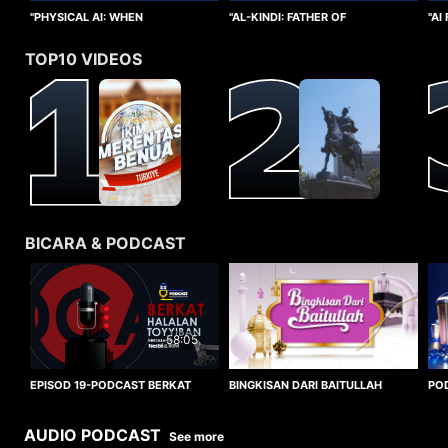
"PHYSICAL AI: WHEN
"AI
"AL-KINDI: FATHER OF
INTELLIGENCE TAKES FORM"
CO
CRYPTANALYSIS"
TOP10 VIDEOS
BICARA & PODCAST
58:05
BINGKISAN DARI BAITULLAH
EPISOD 19-PODCAST BERKAT
PO
HALALAN TOYYIBAN
WO
AUDIO PODCAST
See more