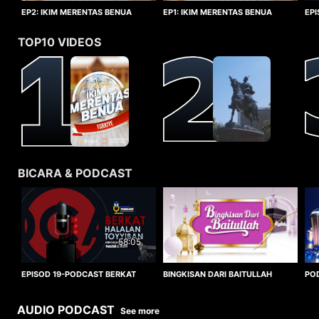
EP1: IKIM MERENTAS BENUA
EP2: IKIM MERENTAS BENUA
EP
TURKIYE
TURKIYE
HA
TOP10 VIDEOS
BICARA & PODCAST
58:05
BINGKISAN DARI BAITULLAH
EPISOD 19-PODCAST BERKAT
PO
HALALAN TOYYIBAN
WO
AUDIO PODCAST
See more