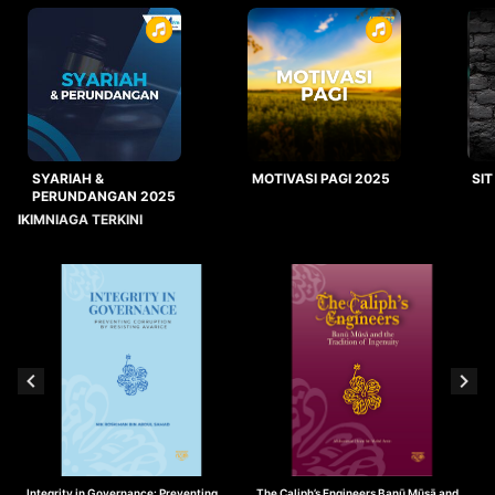
SYARIAH &
MOTIVASI PAGI 2025
SIT
PERUNDANGAN 2025
IKIMNIAGA TERKINI
Integrity in Governance: Preventing
The Caliph’s Engineers Banū Mūsā and
T