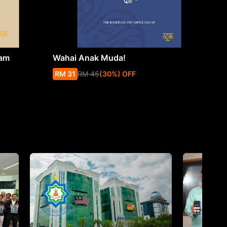
lam
Wahai Anak Muda!
Fiq
and
RM
31
RM
45
(
30
%
) OFF
RM