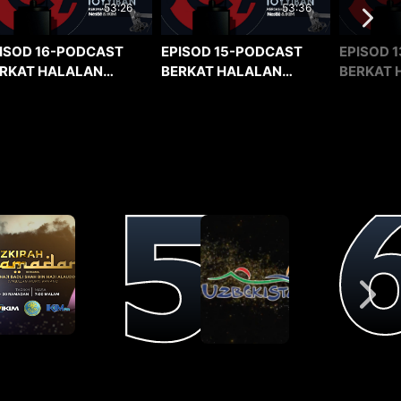
53:36
53:26
EPISOD 15-PODCAST
EPISOD 1
ISOD 16-PODCAST
BERKAT HALALAN
BERKAT 
RKAT HALALAN
TOYYIBAN
TOYYIBA
YYIBAN