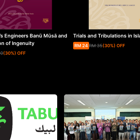
s Engineers Banū Mūsā and
Trials and Tribulations in Is
on of Ingenuity
RM
24
RM
35
(
30
%
) OFF
50
(
30
%
) OFF