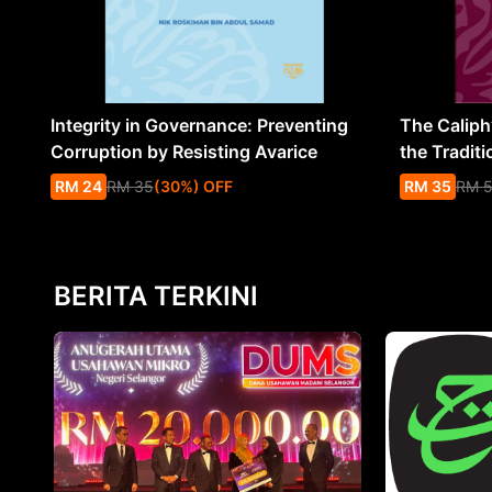
Integrity in Governance: Preventing
The Caliph’
Corruption by Resisting Avarice
the Traditi
RM
24
RM
35
(
30
%
) OFF
RM
35
RM
BERITA TERKINI