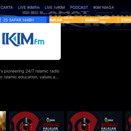
CARTA
LIVE IKIMfm
LIVE tvIKIM
PODCAST
IKIM NIAGA
05:51
06:01
|
25 SAFAR 1448H
IMSAK
|
SUBUH
|
ZOH
AM
AM
's pioneering 24/7 Islamic radio
for Islamic education, values and