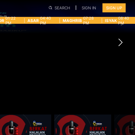
SEARCH
SIGN IN
SIGN UP
01:22
04:40
07:28
08:40
OR
|
ASAR
|
MAGHRIB
|
ISYAK
PM
PM
PM
PM