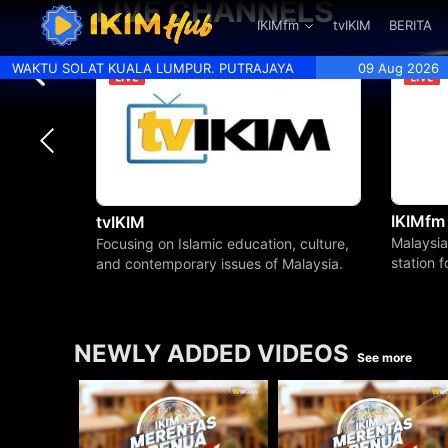
LIVE CHANNELS
.
IKIMfm
tvIKIM
BERITA
WAKTU SOLAT KUALA LUMPUR. PUTRAJAYA
09 Aug 2026
IKIMfm
tvIKIM
Malaysia
Focusing on Islamic education, culture,
station 
and contemporary issues of Malaysia.
beyond.
NEWLY ADDED VIDEOS
See more