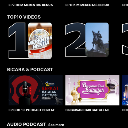
EP1: IKIM MERENTAS BENUA
EP2: IKIM MERENTAS BENUA
EP
TURKIYE
TURKIYE
HA
TOP10 VIDEOS
BICARA & PODCAST
58:05
BINGKISAN DARI BAITULLAH
EPISOD 19-PODCAST BERKAT
PO
HALALAN TOYYIBAN
WO
AUDIO PODCAST
See more