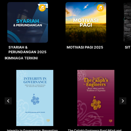
SYARIAH &
MOTIVASI PAGI 2025
SIT
PERUNDANGAN 2025
IKIMNIAGA TERKINI
Integrity in Governance: Preventing
The Caliph’s Engineers Banū Mūsā and
T