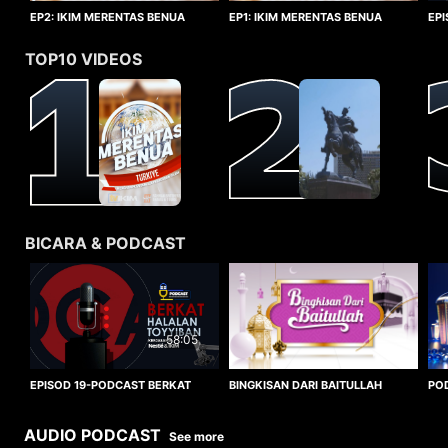
EP1: IKIM MERENTAS BENUA
EP2: IKIM MERENTAS BENUA
EP
TURKIYE
TURKIYE
HA
TOP10 VIDEOS
BICARA & PODCAST
58:05
BINGKISAN DARI BAITULLAH
EPISOD 19-PODCAST BERKAT
PO
HALALAN TOYYIBAN
WO
AUDIO PODCAST
See more