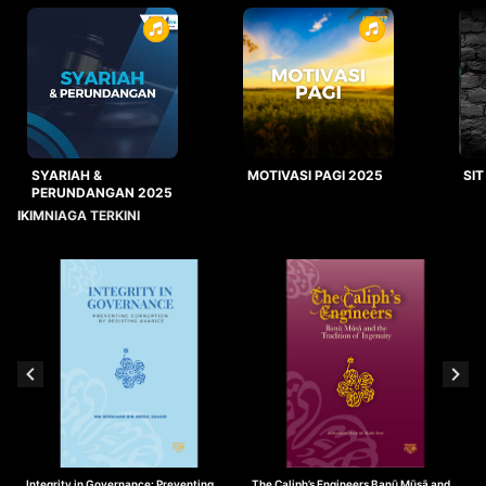
SYARIAH &
MOTIVASI PAGI 2025
SIT
PERUNDANGAN 2025
IKIMNIAGA TERKINI
Integrity in Governance: Preventing
The Caliph’s Engineers Banū Mūsā and
T