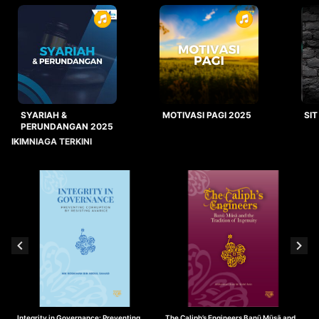
SYARIAH &
MOTIVASI PAGI 2025
SIT
PERUNDANGAN 2025
IKIMNIAGA TERKINI
Integrity in Governance: Preventing
The Caliph’s Engineers Banū Mūsā and
T