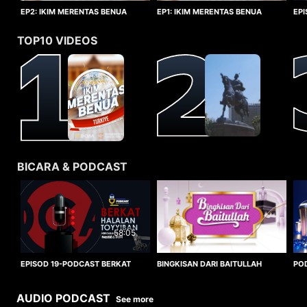
EP1: IKIM MERENTAS BENUA
EP2: IKIM MERENTAS BENUA
EP
TURKIYE
TURKIYE
HA
TOP10 VIDEOS
BICARA & PODCAST
58:05
BINGKISAN DARI BAITULLAH
EPISOD 19-PODCAST BERKAT
PO
HALALAN TOYYIBAN
WO
AUDIO PODCAST
See more