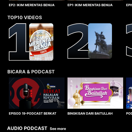
EP1: IKIM MERENTAS BENUA
EP2: IKIM MERENTAS BENUA
EP
TURKIYE
TURKIYE
HA
TOP10 VIDEOS
BICARA & PODCAST
58:05
BINGKISAN DARI BAITULLAH
EPISOD 19-PODCAST BERKAT
PO
HALALAN TOYYIBAN
WO
AUDIO PODCAST
See more