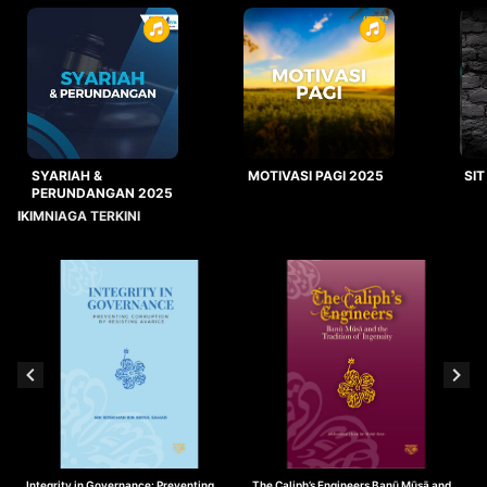
SYARIAH &
MOTIVASI PAGI 2025
SIT
PERUNDANGAN 2025
IKIMNIAGA TERKINI
Integrity in Governance: Preventing
The Caliph’s Engineers Banū Mūsā and
T