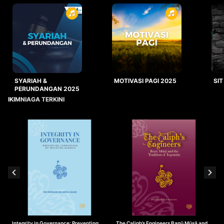
SYARIAH &
MOTIVASI PAGI 2025
SIT
PERUNDANGAN 2025
IKIMNIAGA TERKINI
Integrity in Governance: Preventing
The Caliph’s Engineers Banū Mūsā and
T