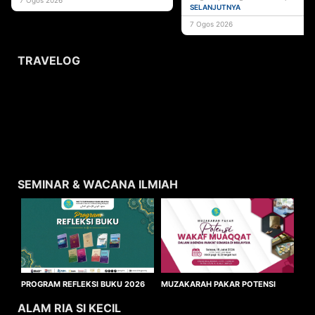
pentadbiran agama Islam serta instit
SELANJUTNYA
7 Ogos 2026
TRAVELOG
SEMINAR & WACANA ILMIAH
MUZAKARAH PAKAR POTENSI
PROGRAM REFLEKSI BUKU 2026
WAKAF MUAQQAT
ALAM RIA SI KECIL