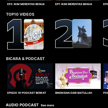
EP1: IKIM MERENTAS BENUA
EP2: IKIM MERENTAS BENUA
EP
TURKIYE
TURKIYE
HA
TOP10 VIDEOS
BICARA & PODCAST
58:05
BINGKISAN DARI BAITULLAH
EPISOD 19-PODCAST BERKAT
PO
HALALAN TOYYIBAN
WO
AUDIO PODCAST
See more