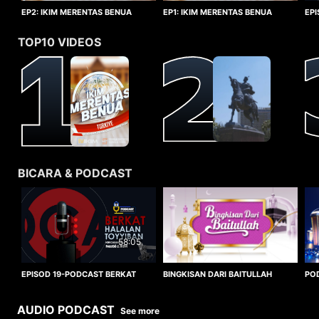
EP1: IKIM MERENTAS BENUA
EP2: IKIM MERENTAS BENUA
EP
TURKIYE
TURKIYE
HA
TOP10 VIDEOS
BICARA & PODCAST
58:05
BINGKISAN DARI BAITULLAH
EPISOD 19-PODCAST BERKAT
PO
HALALAN TOYYIBAN
WO
AUDIO PODCAST
See more