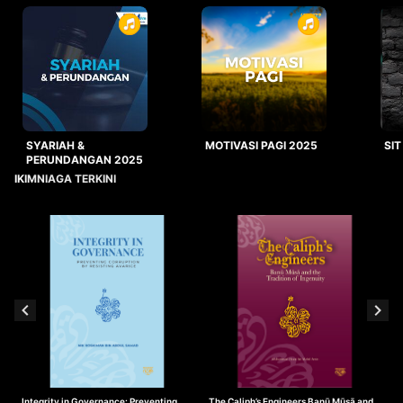
SYARIAH &
MOTIVASI PAGI 2025
SIT
PERUNDANGAN 2025
IKIMNIAGA TERKINI
Integrity in Governance: Preventing
The Caliph’s Engineers Banū Mūsā and
T