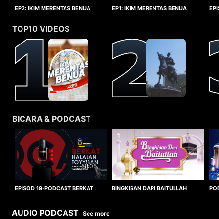
EP1: IKIM MERENTAS BENUA
EP2: IKIM MERENTAS BENUA
EP
TURKIYE
TURKIYE
HA
TOP10 VIDEOS
BICARA & PODCAST
58:05
BINGKISAN DARI BAITULLAH
EPISOD 19-PODCAST BERKAT
PO
HALALAN TOYYIBAN
WO
AUDIO PODCAST
See more