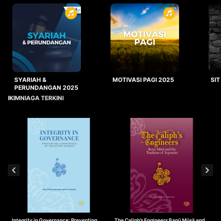
SYARIAH &
MOTIVASI PAGI 2025
SIT
PERUNDANGAN 2025
IKIMNIAGA TERKINI
Integrity in Governance: Preventing
The Caliph’s Engineers Banū Mūsā and
T