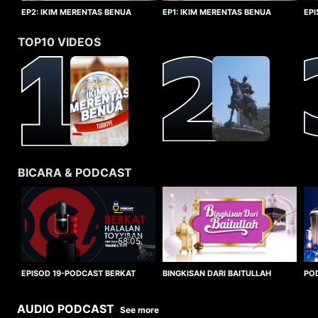
EP1: IKIM MERENTAS BENUA
EP2: IKIM MERENTAS BENUA
EP
TURKIYE
TURKIYE
HA
TOP10 VIDEOS
BICARA & PODCAST
58:05
BINGKISAN DARI BAITULLAH
EPISOD 19-PODCAST BERKAT
PO
HALALAN TOYYIBAN
WO
AUDIO PODCAST
See more