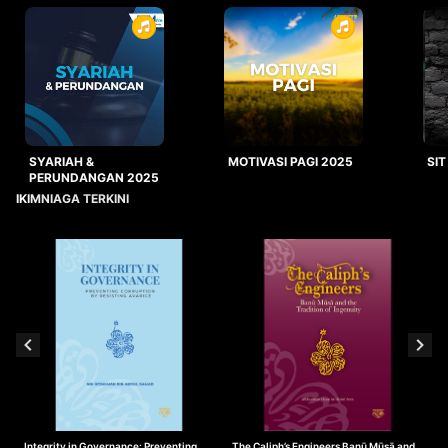
SYARIAH &
MOTIVASI PAGI 2025
SIT
PERUNDANGAN 2025
IKIMNIAGA TERKINI
Integrity in Governance: Preventing
The Caliph’s Engineers Banū Mūsā and
T