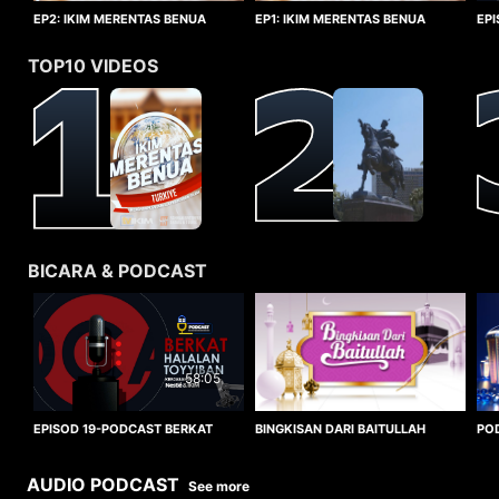
EP1: IKIM MERENTAS BENUA
EP2: IKIM MERENTAS BENUA
EP
TURKIYE
TURKIYE
HA
TOP10 VIDEOS
BICARA & PODCAST
58:05
BINGKISAN DARI BAITULLAH
EPISOD 19-PODCAST BERKAT
PO
HALALAN TOYYIBAN
WO
AUDIO PODCAST
See more