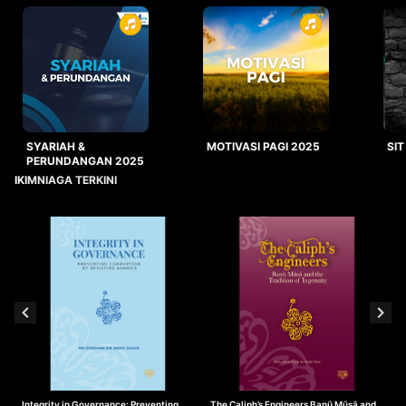
SYARIAH &
MOTIVASI PAGI 2025
SIT
PERUNDANGAN 2025
IKIMNIAGA TERKINI
Integrity in Governance: Preventing
The Caliph’s Engineers Banū Mūsā and
T