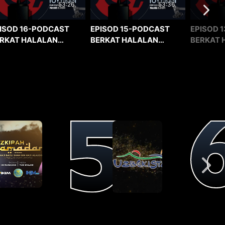
53:36
53:26
EPISOD 15-PODCAST
EPISOD 1
ISOD 16-PODCAST
BERKAT HALALAN
BERKAT 
RKAT HALALAN
TOYYIBAN
TOYYIBA
YYIBAN