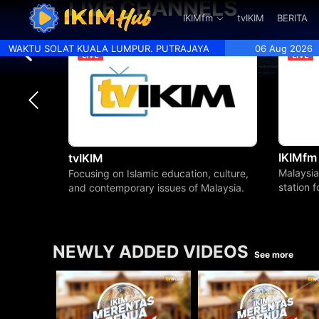
LIVE CHANNELS
.
IKIMfm
tvIKIM
BERITA
WAKTU SOLAT KUALA LUMPUR. PUTRAJAYA
06 Aug 2026
IKIMfm
tvIKIM
Malaysia
Focusing on Islamic education, culture,
station 
and contemporary issues of Malaysia.
beyond.
NEWLY ADDED VIDEOS
See more