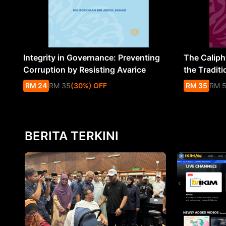
Integrity in Governance: Preventing
The Caliph’
Corruption by Resisting Avarice
the Traditi
RM
24
RM
35
(
30
%
) OFF
RM
35
RM
BERITA TERKINI