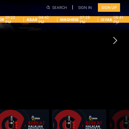
SEARCH
SIGN IN
SIGN UP
01:22
04:42
07:29
08:41
OR
|
ASAR
|
MAGHRIB
|
ISYAK
PM
PM
PM
PM