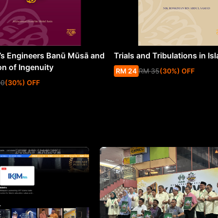
s Engineers Banū Mūsā and
Trials and Tribulations in Is
on of Ingenuity
RM
24
RM
35
(
30
%
) OFF
50
(
30
%
) OFF