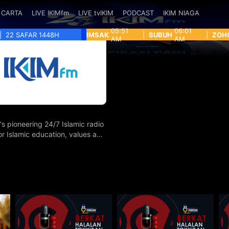
CARTA
LIVE IKIMfm
LIVE tvIKIM
PODCAST
IKIM NIAGA
05:51
06:01
|
22 SAFAR 1448H
IMSAK
|
SUBUH
|
ZOH
AM
AM
's pioneering 24/7 Islamic radio
for Islamic education, values and