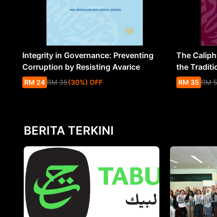
Integrity in Governance: Preventing
The Caliph’
Corruption by Resisting Avarice
the Traditi
RM
24
RM
35
(
30
%
) OFF
RM
35
RM
BERITA TERKINI