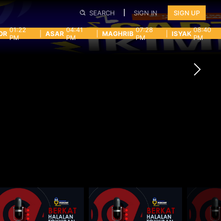
SEARCH
SIGN IN
SIGN UP
01:22
04:41
07:28
08:40
OR
|
ASAR
|
MAGHRIB
|
ISYAK
PM
PM
PM
PM