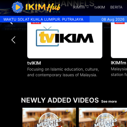
LIVE CHANNELS
.
IKIMfm
tvIKIM
BERITA
WAKTU SOLAT KUALA LUMPUR. PUTRAJAYA
08 Aug 2026
IKIMfm
tvIKIM
Malaysia
Focusing on Islamic education, culture,
station 
and contemporary issues of Malaysia.
beyond.
NEWLY ADDED VIDEOS
See more