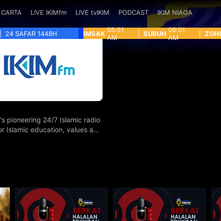
CARTA
LIVE IKIMfm
LIVE tvIKIM
PODCAST
IKIM NIAGA
05:51
06:01
|
24 SAFAR 1448H
IMSAK
|
SUBUH
|
ZOH
AM
AM
's pioneering 24/7 Islamic radio
for Islamic education, values and