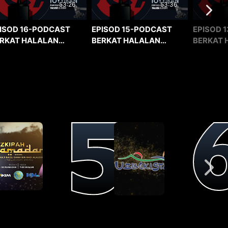
53:36
53:26
EPISOD 15-PODCAST
EPISOD 1
ISOD 16-PODCAST
BERKAT HALALAN
BERKAT 
RKAT HALALAN
TOYYIBAN
TOYYIBA
YYIBAN