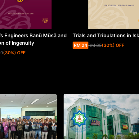
s Engineers Banū Mūsā and
Trials and Tribulations in Is
on of Ingenuity
RM
24
RM
35
(
30
%
) OFF
50
(
30
%
) OFF