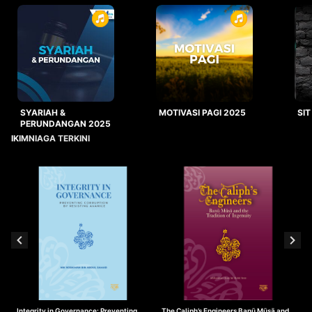
SYARIAH &
MOTIVASI PAGI 2025
SIT
PERUNDANGAN 2025
IKIMNIAGA TERKINI
Integrity in Governance: Preventing
The Caliph’s Engineers Banū Mūsā and
T