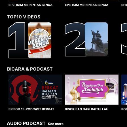
EP1: IKIM MERENTAS BENUA
EP2: IKIM MERENTAS BENUA
EP
TURKIYE
TURKIYE
HA
TOP10 VIDEOS
BICARA & PODCAST
58:05
BINGKISAN DARI BAITULLAH
EPISOD 19-PODCAST BERKAT
PO
HALALAN TOYYIBAN
WO
AUDIO PODCAST
See more