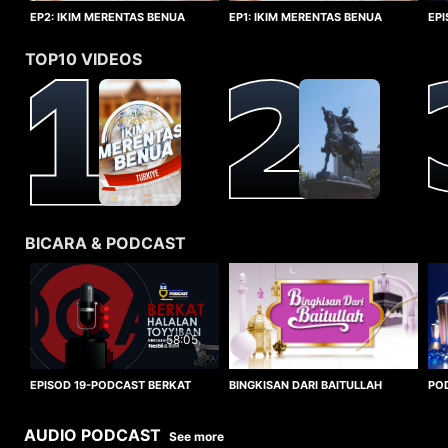
EP1: IKIM MERENTAS BENUA
EP2: IKIM MERENTAS BENUA
EP
TURKIYE
TURKIYE
HA
TOP10 VIDEOS
BICARA & PODCAST
58:05
BINGKISAN DARI BAITULLAH
EPISOD 19-PODCAST BERKAT
PO
HALALAN TOYYIBAN
WO
AUDIO PODCAST
See more