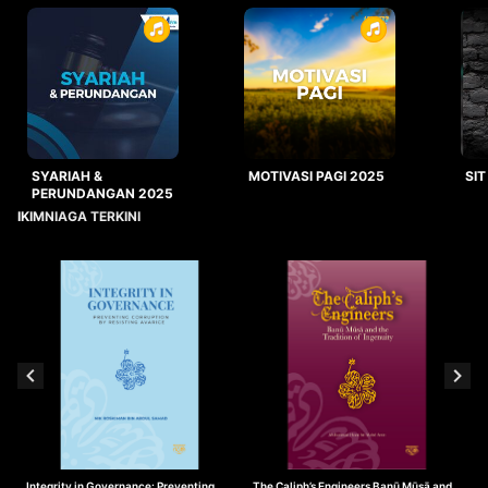
SYARIAH &
MOTIVASI PAGI 2025
SIT
PERUNDANGAN 2025
IKIMNIAGA TERKINI
Integrity in Governance: Preventing
The Caliph’s Engineers Banū Mūsā and
T