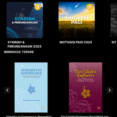
SYARIAH &
MOTIVASI PAGI 2025
SIT
PERUNDANGAN 2025
IKIMNIAGA TERKINI
Integrity in Governance: Preventing
The Caliph’s Engineers Banū Mūsā and
T