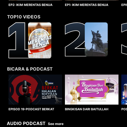
EP1: IKIM MERENTAS BENUA
EP2: IKIM MERENTAS BENUA
EP
TURKIYE
TURKIYE
HA
TOP10 VIDEOS
BICARA & PODCAST
58:05
BINGKISAN DARI BAITULLAH
EPISOD 19-PODCAST BERKAT
PO
HALALAN TOYYIBAN
WO
AUDIO PODCAST
See more