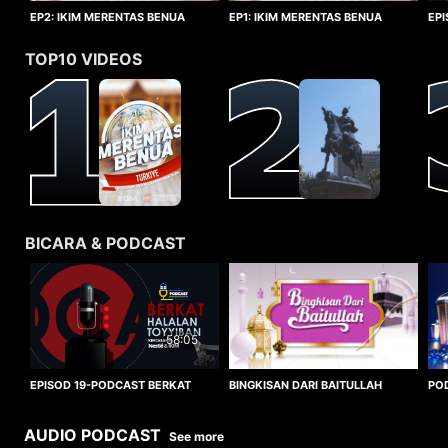
EP1: IKIM MERENTAS BENUA
EP2: IKIM MERENTAS BENUA
EP
TURKIYE
TURKIYE
HA
TOP10 VIDEOS
BICARA & PODCAST
58:05
BINGKISAN DARI BAITULLAH
EPISOD 19-PODCAST BERKAT
PO
HALALAN TOYYIBAN
WO
AUDIO PODCAST
See more