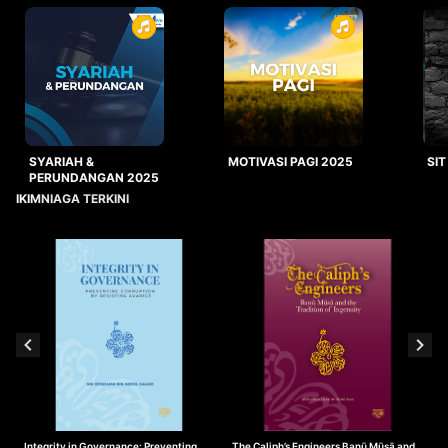
SYARIAH &
MOTIVASI PAGI 2025
SIT
PERUNDANGAN 2025
IKIMNIAGA TERKINI
Integrity in Governance: Preventing
The Caliph’s Engineers Banū Mūsā and
T