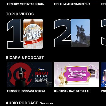
EP1: IKIM MERENTAS BENUA
EP2: IKIM MERENTAS BENUA
EP
TURKIYE
TURKIYE
HA
TOP10 VIDEOS
BICARA & PODCAST
58:05
BINGKISAN DARI BAITULLAH
EPISOD 19-PODCAST BERKAT
PO
HALALAN TOYYIBAN
WO
AUDIO PODCAST
See more