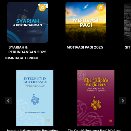
SYARIAH &
MOTIVASI PAGI 2025
SIT
PERUNDANGAN 2025
IKIMNIAGA TERKINI
Integrity in Governance: Preventing
The Caliph’s Engineers Banū Mūsā and
T