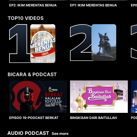
EP1: IKIM MERENTAS BENUA
EP2: IKIM MERENTAS BENUA
EP
TURKIYE
TURKIYE
HA
TOP10 VIDEOS
BICARA & PODCAST
58:05
BINGKISAN DARI BAITULLAH
EPISOD 19-PODCAST BERKAT
PO
HALALAN TOYYIBAN
WO
AUDIO PODCAST
See more