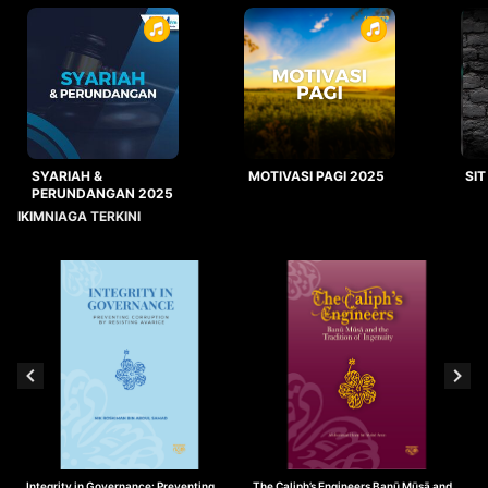
SYARIAH &
MOTIVASI PAGI 2025
SIT
PERUNDANGAN 2025
IKIMNIAGA TERKINI
Integrity in Governance: Preventing
The Caliph’s Engineers Banū Mūsā and
T