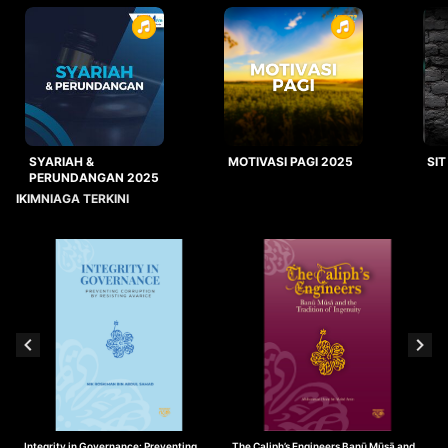
SYARIAH &
MOTIVASI PAGI 2025
SIT
PERUNDANGAN 2025
IKIMNIAGA TERKINI
Integrity in Governance: Preventing
The Caliph’s Engineers Banū Mūsā and
T