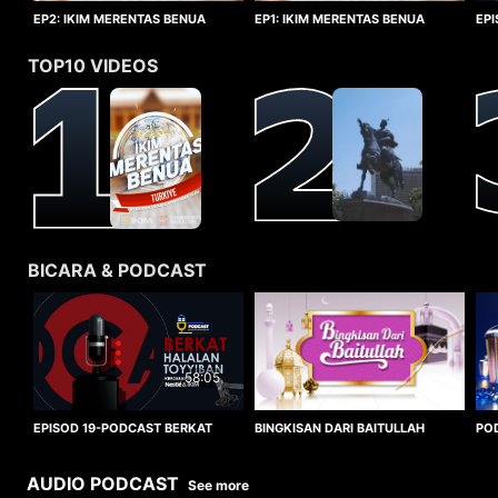
EP1: IKIM MERENTAS BENUA
EP2: IKIM MERENTAS BENUA
EP
TURKIYE
TURKIYE
HA
TOP10 VIDEOS
BICARA & PODCAST
58:05
BINGKISAN DARI BAITULLAH
EPISOD 19-PODCAST BERKAT
PO
HALALAN TOYYIBAN
WO
AUDIO PODCAST
See more