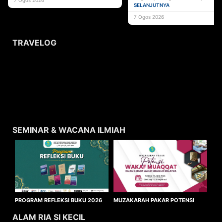
pentadbiran agama Islam serta instit
SELANJUTNYA
7 Ogos 2026
TRAVELOG
SEMINAR & WACANA ILMIAH
MUZAKARAH PAKAR POTENSI
PROGRAM REFLEKSI BUKU 2026
WAKAF MUAQQAT
ALAM RIA SI KECIL