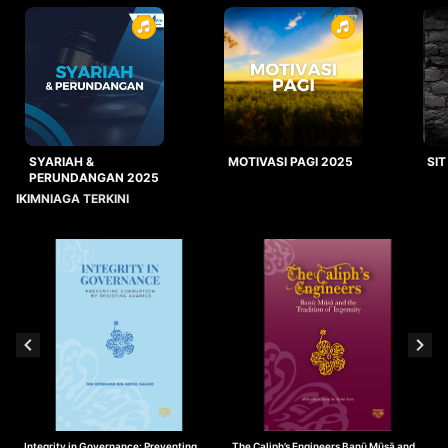
SYARIAH &
MOTIVASI PAGI 2025
SIT
PERUNDANGAN 2025
IKIMNIAGA TERKINI
Integrity in Governance: Preventing
The Caliph’s Engineers Banū Mūsā and
T