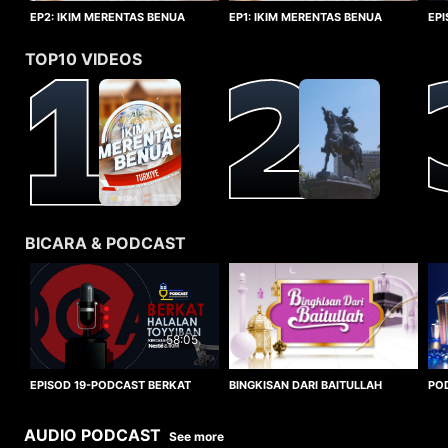
EP1: IKIM MERENTAS BENUA
EP2: IKIM MERENTAS BENUA
EP
TURKIYE
TURKIYE
HA
TOP10 VIDEOS
BICARA & PODCAST
58:05
BINGKISAN DARI BAITULLAH
EPISOD 19-PODCAST BERKAT
PO
HALALAN TOYYIBAN
WO
AUDIO PODCAST
See more