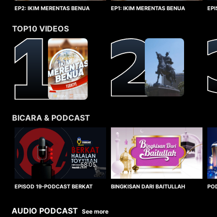
EP1: IKIM MERENTAS BENUA
EP2: IKIM MERENTAS BENUA
EP
TURKIYE
TURKIYE
HA
TOP10 VIDEOS
BICARA & PODCAST
58:05
BINGKISAN DARI BAITULLAH
EPISOD 19-PODCAST BERKAT
PO
HALALAN TOYYIBAN
WO
AUDIO PODCAST
See more