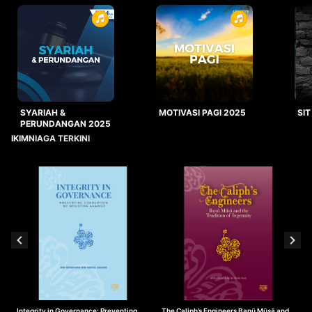
SYARIAH &
MOTIVASI PAGI 2025
SIT
PERUNDANGAN 2025
IKIMNIAGA TERKINI
Integrity in Governance: Preventing
The Caliph’s Engineers Banū Mūsā and
T