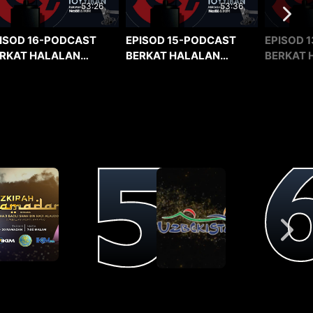
53:36
53:26
EPISOD 15-PODCAST
EPISOD 1
ISOD 16-PODCAST
BERKAT HALALAN
BERKAT 
RKAT HALALAN
TOYYIBAN
TOYYIBA
YYIBAN