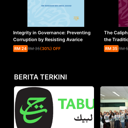
Integrity in Governance: Preventing
The Caliph’
Corruption by Resisting Avarice
the Traditi
RM
24
RM
35
(
30
%
) OFF
RM
35
RM
BERITA TERKINI