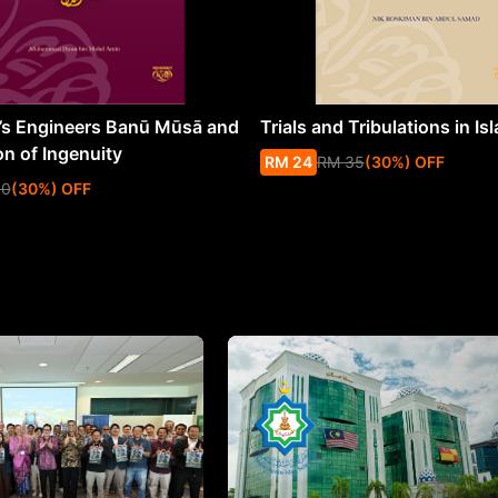
s Engineers Banū Mūsā and
Trials and Tribulations in Is
on of Ingenuity
RM
24
RM
35
(
30
%
) OFF
50
(
30
%
) OFF