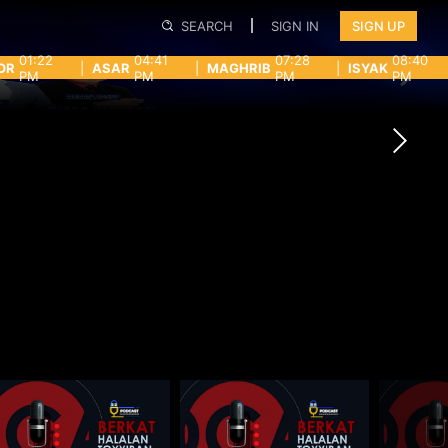
SEARCH
SIGN IN
SIGN UP
01:22
04:41
07:28
08:40
OR
|
ASAR
|
MAGHRIB
|
ISYAK
PM
PM
PM
PM