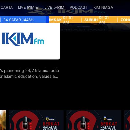
CARTA
LIVE IKIMfm
LIVE tvIKIM
PODCAST
IKIM NIAGA
05:51
06:01
|
24 SAFAR 1448H
IMSAK
|
SUBUH
|
ZOH
AM
AM
's pioneering 24/7 Islamic radio
for Islamic education, values and