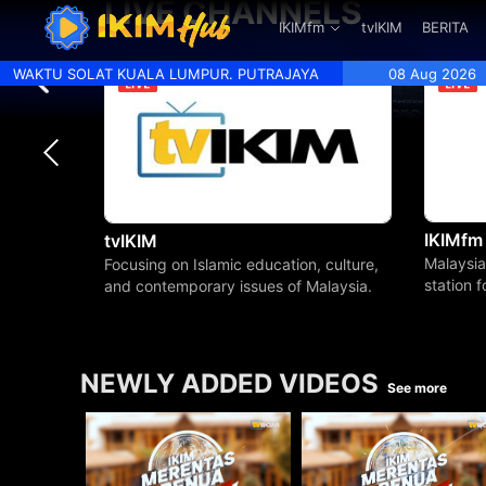
LIVE CHANNELS
.
IKIMfm
tvIKIM
BERITA
WAKTU SOLAT KUALA LUMPUR. PUTRAJAYA
08 Aug 2026
IKIMfm
tvIKIM
Malaysia
Focusing on Islamic education, culture,
station 
and contemporary issues of Malaysia.
beyond.
NEWLY ADDED VIDEOS
See more