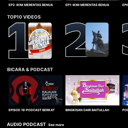
EP1: IKIM MERENTAS BENUA
EP2: IKIM MERENTAS BENUA
EP
TURKIYE
TURKIYE
HA
TOP10 VIDEOS
BICARA & PODCAST
58:05
BINGKISAN DARI BAITULLAH
EPISOD 19-PODCAST BERKAT
PO
HALALAN TOYYIBAN
WO
AUDIO PODCAST
See more