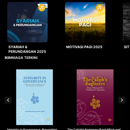
SYARIAH &
MOTIVASI PAGI 2025
SIT
PERUNDANGAN 2025
IKIMNIAGA TERKINI
Integrity in Governance: Preventing
The Caliph’s Engineers Banū Mūsā and
T