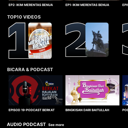
EP1: IKIM MERENTAS BENUA
EP2: IKIM MERENTAS BENUA
EP
TURKIYE
TURKIYE
HA
TOP10 VIDEOS
BICARA & PODCAST
58:05
BINGKISAN DARI BAITULLAH
EPISOD 19-PODCAST BERKAT
PO
HALALAN TOYYIBAN
WO
AUDIO PODCAST
See more