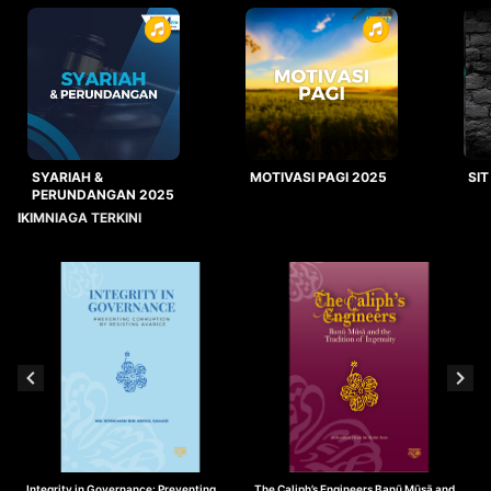
SYARIAH &
MOTIVASI PAGI 2025
SIT
PERUNDANGAN 2025
IKIMNIAGA TERKINI
Integrity in Governance: Preventing
The Caliph’s Engineers Banū Mūsā and
T