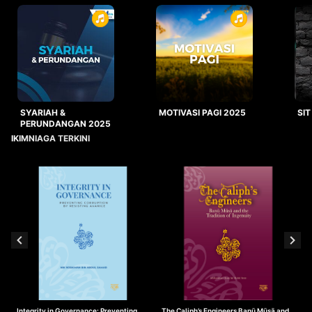
SYARIAH &
MOTIVASI PAGI 2025
SIT
PERUNDANGAN 2025
IKIMNIAGA TERKINI
Integrity in Governance: Preventing
The Caliph’s Engineers Banū Mūsā and
T