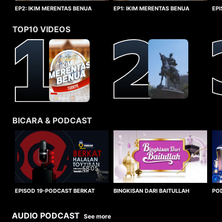
EP1: IKIM MERENTAS BENUA
EP2: IKIM MERENTAS BENUA
EP
TURKIYE
TURKIYE
HA
TOP10 VIDEOS
BICARA & PODCAST
58:05
BINGKISAN DARI BAITULLAH
EPISOD 19-PODCAST BERKAT
PO
HALALAN TOYYIBAN
WO
AUDIO PODCAST
See more